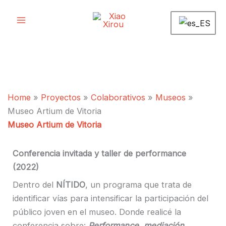
Ir
al
contenido
Home
»
Proyectos
»
Colaborativos
»
Museos
»
Museo Artium de Vitoria
Museo Artium de Vitoria
Conferencia invitada y taller de performance
(2022)
Dentro del
NÍTIDO
, un programa que trata de
identificar vías para intensificar la participación del
público joven en el museo. Donde realicé la
conferencia sobre:
Performance, mediación